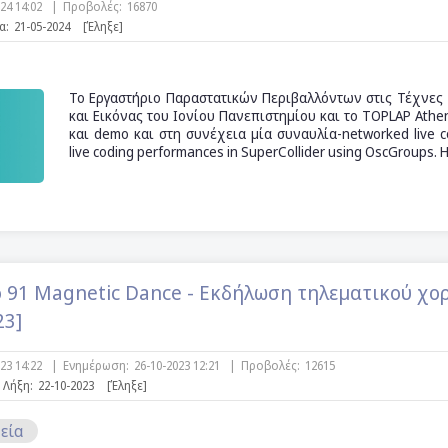
024 14:02
|
Προβολές:
16870
α:
21-05-2024
[Έληξε]
Το Eργαστήριο Παραστατικών Περιβαλλόντων στις Τέχνες
και Eικόνας του Iονίου Πανεπιστημίου και το TOPLAP Ath
και demo και στη συνέχεια μία συναυλία-networked live co
live coding performances in SuperCollider using OscGroups.
 91 Magnetic Dance - Εκδήλωση τηλεματικού χορ
23]
023 14:22
|
Ενημέρωση:
26-10-2023 12:21
|
Προβολές:
12615
Λήξη:
22-10-2023
[Έληξε]
εία