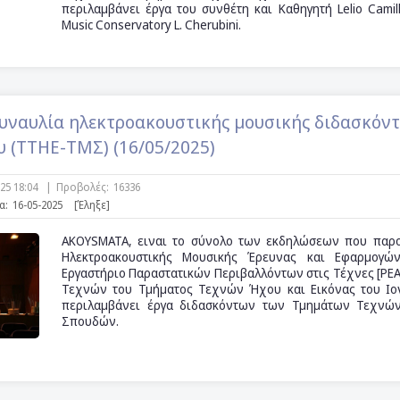
περιλαμβάνει έργα του συνθέτη και Καθηγητή Lelio Camill
Music Conservatory L. Cherubini.
ναυλία ηλεκτροακουστικής μουσικής διδασκόντ
 (ΤΤΗΕ-ΤΜΣ) (16/05/2025)
025 18:04
|
Προβολές:
16336
α:
16-05-2025
[Έληξε]
AKOYSMATA, ειναι το σύνολο των εκδηλώσεων που παρο
Ηλεκτροακουστικής Μουσικής Έρευνας και Εφαρμογώ
Εργαστήριο Παραστατικών Περιβαλλόντων στις Τέχνες [PE
Τεχνών του Τμήματος Τεχνών Ήχου και Εικόνας του Ιο
περιλαμβάνει έργα διδασκόντων των Τμημάτων Τεχνώ
Σπουδών.