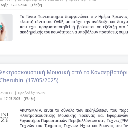
Λήξη:
17-02-2026
[Έληξε]
Το Ιόνιο Πανεπιστήμιο διοργανώνει την Ημέρα Έρευνας
κλειστή τέντα του ΟΛΚΕ, με στόχο την ανάδειξη και διάχ
που έχει πραγματοποιηθεί ή βρίσκεται σε εξέλιξη στο 
ακαδημαϊκής του κοινότητας να υποβάλουν προτάσεις συμμ
λεκτροακουστική Μουσική από το Κονσερβατόρι
Cherubini (17/05/2025)
025 18:12
|
Προβολές:
15785
α:
17-05-2025
[Έληξε]
AKOYSMATA, ειναι το σύνολο των εκδηλώσεων που παρο
Ηλεκτροακουστικής Μουσικής Έρευνας και Εφαρμογώ
Εργαστήριο Παραστατικών Περιβαλλόντων στις Τέχνες [PE
Τεχνών του Τμήματος Τεχνών Ήχου και Εικόνας του Ιο