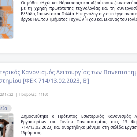
Οι μύθοι «Ηχώ και Νάρκισσος» και «Ιζούτσου» ζωντανεύ
με τη χρήση πρωτότυπης τεχνολογίας και τη συνεργασ
Ελλάδα, Ιαπωνία και Γαλλία. Η τεχνολογία για το έργο αναπ
έργου HAL του Τμήματος Τεχνών Ήχου και Εικόνας του Ιον
ερικός Κανονισμός Λειτουργίας των Πανεπιστη
τημίου [ΦΕΚ 714/13.02.2023, B’]
023 17:22
|
Προβολές:
11160
εία
Δημοσιεύτηκε ο Πρότυπος Εσωτερικός Κανονισμός Λ
Εργαστηρίων του Ιονίου Πανεπιστημίου, στις 13 Φ
714/13.02.2023) και αναρτήθηκε μόνιμα στη σελίδα Εργα
Ιδρύματος.