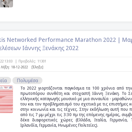
is Networked Performance Marathon 2022 | Μα
λέσεων Ιάννης Ξενάκης 2022
022 13:03
|
Προβολές:
11301
Λήξη:
18-12-2022
[Έληξε]
εία
Πολυμέσα
To 2022 γιορτάζονται παγκόσμια τα 100 χρόνια από την
πρωτοπόρου συνθέτη και στοχαστή Ιάννη Ξενάκη. Το Σ
ελληνικής καταγωγής μουσικό με μια συναυλία - μαραθών
του και τον προβληματισμό του σχετικά με τις επιστήμες κ
στην κοινωνία και τις τέχνες. Στην εκδήλωση αυτή που 
από τις 7 μμ μέχρι τις 3:30 πμ της επόμενης ημέρας, συμ
δέκα διαφορετικές χώρες (Ελλάδα, Ιταλία, Γερμανία, Τ
Ιρλανδία, Γερμανία, Ηνωμένες Πολιτείες).