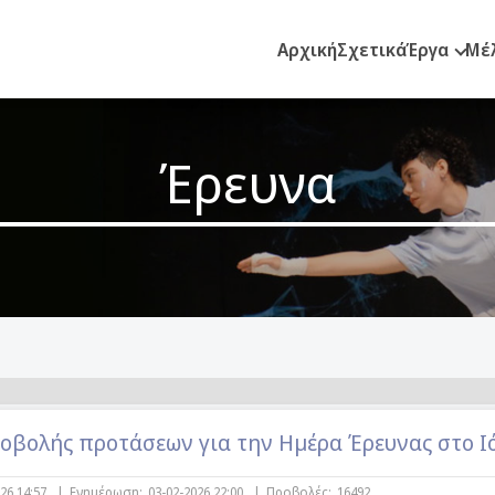
Αρχική
Σχετικά
Έργα
Μέ
Έρευνα
βολής προτάσεων για την Ημέρα Έρευνας στο Ι
026 14:57
|
Ενημέρωση:
03-02-2026 22:00
|
Προβολές:
16492