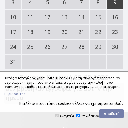
3
4
5
6
7
8
9
10
11
12
13
14
15
16
17
18
19
20
21
22
23
24
25
26
27
28
29
30
31
Σήμερα
, Κυριακή 09-08-2026
Αυτός ο ιστοχώρος χρησιμοποιεί cookies για τη συλλογή πληροφοριών
σχετικά με τη χρήση του από επισκέπτες, με στόχο την κάλυψη των
Δεν βρέθηκαν εγγραφές για αυτήν την
αναγκών τους καθώς και τη βελτίωση του περιεχομένου του ιστοχώρου.
Περισσότερα
ημέρα
Επιλέξτε ποιοι τύποι cookies θέλετε να χρησιμοποιηθούν
Αναγκαία
Επιδόσεων