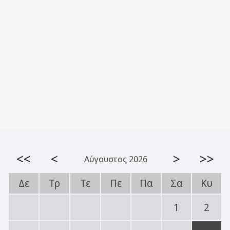
<<
<
>
>>
Αύγουστος 2026
Δε
Τρ
Τε
Πε
Πα
Σα
Κυ
1
2